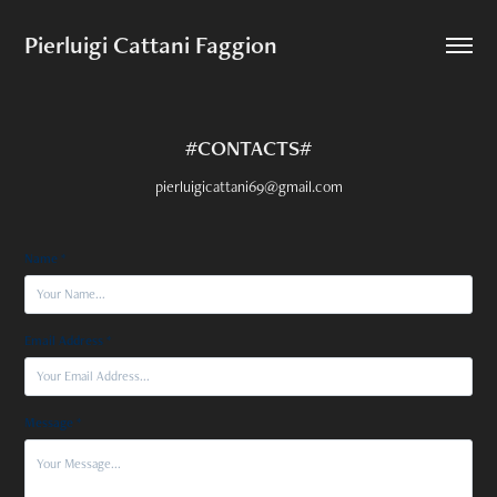
Pierluigi Cattani Faggion
#CONTACTS#
pierluigicattani69@gmail.com
Name *
Email Address *
Message *