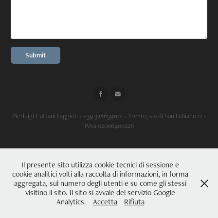
Submit
Pierluigi Cattani Faggion - +39 3286591101 - Trento, via di San Fabiano 12 -
P.Iva 02006400226
Il presente sito utilizza cookie tecnici di sessione e
cookie analitici volti alla raccolta di informazioni, in forma
aggregata, sul numero degli utenti e su come gli stessi
visitino il sito. Il sito si avvale del servizio Google
Analytics.
Accetta
Rifiuta